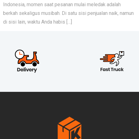
Indonesia, momen saat pesanan mulai meledak adalah
berkah sekaligus musibah. Di satu sisi penjualan naik, namun
di sisi lain, waktu Anda habis […]