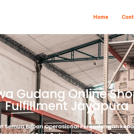
Home
Cont
wa Gudang Online Sho
Fulfillment Jayapura
n Semua Beban Operasional Pergudangan kepa