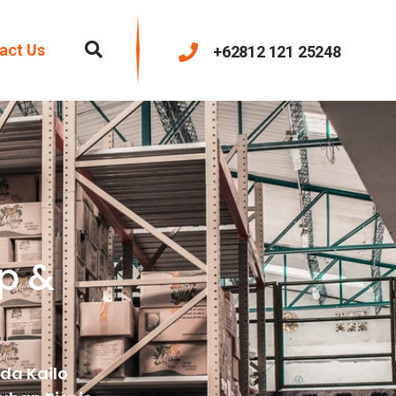
act Us
+62812 121 25248
p &
da Kailo