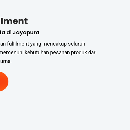
filment
da di Jayapura
an fulﬁlment yang mencakup seluruh
 memenuhi kebutuhan pesanan produk dari
urna.