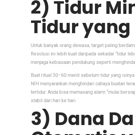
2) Tidur M
Tidur yang
Untuk banyak orang dewasa, target paling berdamp
Resolusi ini lebih kuat daripada sekadar “tidur le
menjaga kebiasaan pendukung seperti menghindari 
Buat ritual 30–60 menit sebelum tidur yang isiny
NIH menyarankan menghindari cahaya buatan terang
tertidur. Anda bisa memasang alarm “mulai bersiap 
stabil dari hari ke hari.
3) Dana D