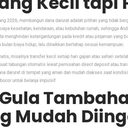
ng Kecil tapi 
jang 2026, membangun dana darurat adalah pilihan yang tidak ber
biaya kesehatan, kendaraan, atau kebutuhan rumah, sehingga And
menghindari ketergantungan pada kredit atau pinjaman yang b
ulan biaya hidup, lalu dinaikkan bertahap sesuai kemampuan.
matis, misalnya transfer kecil setiap hari gajian atau sehari s
uat tabungan otomatis lewat pemisahan direct deposit atau trans
ana darurat di tempat yang aman dan mudah diakses saat kondisi
bocor untuk belanja impulsif.
i Gula Tambah
g Mudah Diing