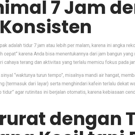
inimal 7 Jam 
 Konsisten
ak adalah tidur 7 jam atau lebih per malam, karena ini angka r
bih cepat” karena Anda bisa menentukannya dari jam bangun yang r
cahaya terang dan aktivitas yang terlalu memicu fokus pada jam
a sinyal “waktunya turun tempo”, misalnya mandi air hangat, memb
 (termasuk dari layar) serta menghindari kafein terlalu dekat 
tidur” agar rutinitas ini berjalan otomatis, karena kebiasaan cen
arurat dengan