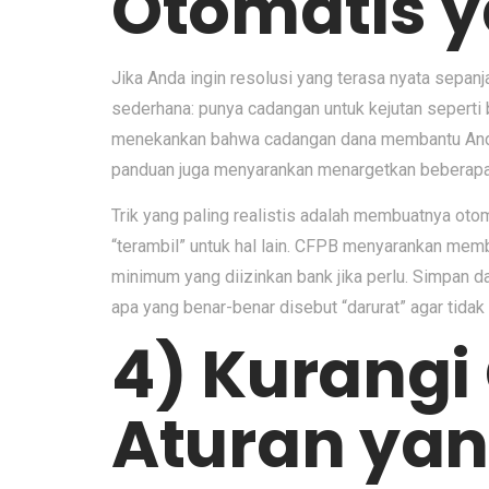
Otomatis ya
Jika Anda ingin resolusi yang terasa nyata sepan
sederhana: punya cadangan untuk kejutan seperti 
menekankan bahwa cadangan dana membantu Anda 
panduan juga menyarankan menargetkan beberapa b
Trik yang paling realistis adalah membuatnya oto
“terambil” untuk hal lain. CFPB menyarankan memb
minimum yang diizinkan bank jika perlu. Simpan d
apa yang benar-benar disebut “darurat” agar tidak 
4) Kurang
Aturan yan