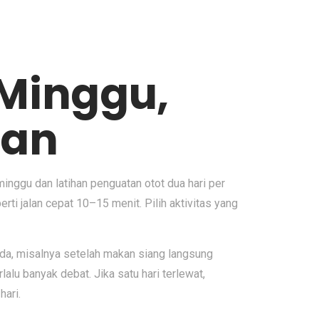
 Minggu,
tan
 minggu dan latihan penguatan otot dua hari per
ti jalan cepat 10–15 menit. Pilih aktivitas yang
 ada, misalnya setelah makan siang langsung
alu banyak debat. Jika satu hari terlewat,
ari.