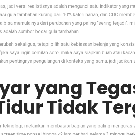
uas, jadi versi realistisnya adalah mengunci satu indikator yang
ula tambahan kurang dari 10% kalori harian, dan CDC memberi 
da bisa memulainya dari perubahan yang paling “sering terjadi”, 
is adalah sumber besar gula tambahan.
ah sekaligus, tetapi pilih satu kebiasaan belanja yang konsist
“jika saya ingin cemilan sore, maka saya siapkan buah atau kacan
n pentingnya pengulangan di konteks yang sama, jadi jadikan str
ayar yang Tega
Tidur Tidak T
anti-teknologi, melainkan membatasi bagian yang paling menguras w
creen time ponsel hingga ≤2 jam per hari selama 3 minggu berk