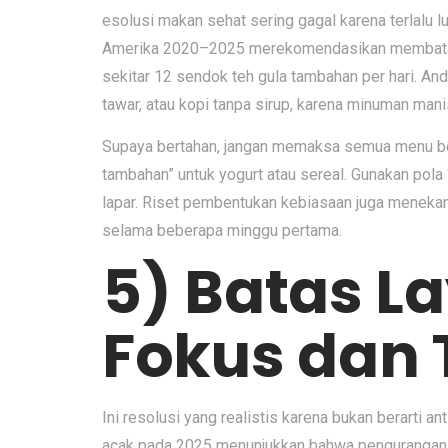
esolusi makan sehat sering gagal karena terlalu l
Amerika 2020–2025 merekomendasikan membatasi g
sekitar 12 sendok teh gula tambahan per hari. An
tawar, atau kopi tanpa sirup, karena minuman man
Supaya bertahan, jangan memaksa semua menu berub
tambahan” untuk yogurt atau sereal. Gunakan pola 
lapar. Riset pembentukan kebiasaan juga menekanka
selama beberapa minggu pertama.
5) Batas L
Fokus dan 
Ini resolusi yang realistis karena bukan berarti 
acak pada 2025 menunjukkan bahwa pengurangan s