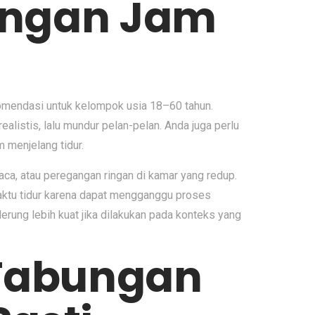
dengan Jam
ekomendasi untuk kelompok usia 18–60 tahun.
ealistis, lalu mundur pelan-pelan. Anda juga perlu
 menjelang tidur.
aca, atau peregangan ringan di kamar yang redup.
waktu tidur karena dapat mengganggu proses
derung lebih kuat jika dilakukan pada konteks yang
 Tabungan