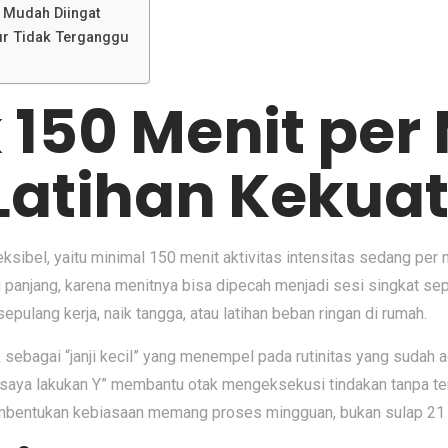
 Mudah Diingat
ur Tidak Terganggu
 150 Menit per
 Latihan Kekua
fleksibel, yaitu minimal 150 menit aktivitas intensitas sedang per
anjang, karena menitnya bisa dipecah menjadi sesi singkat seper
pulang kerja, naik tangga, atau latihan beban ringan di rumah.
k sebagai “janji kecil” yang menempel pada rutinitas yang sudah
a saya lakukan Y” membantu otak mengeksekusi tindakan tanpa terl
embentukan kebiasaan memang proses mingguan, bukan sulap 21 h