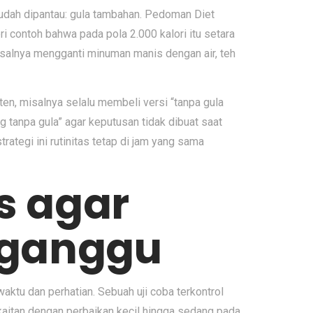
 mudah dipantau: gula tambahan. Pedoman Diet
contoh bahwa pada pola 2.000 kalori itu setara
misalnya mengganti minuman manis dengan air, teh
en, misalnya selalu membeli versi “tanpa gula
g tanpa gula” agar keputusan tidak dibuat saat
ategi ini rutinitas tetap di jam yang sama
s agar
erganggu
aktu dan perhatian. Sebuah uji coba terkontrol
aitan dengan perbaikan kecil hingga sedang pada