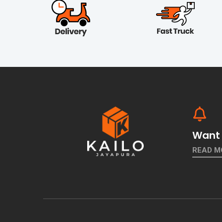
Want 
READ M