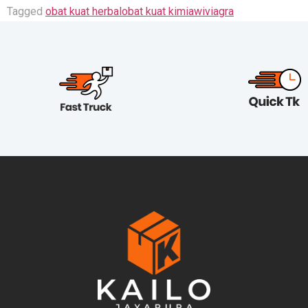
Tagged
obat kuat herbal
obat kuat kimiawi
viagra