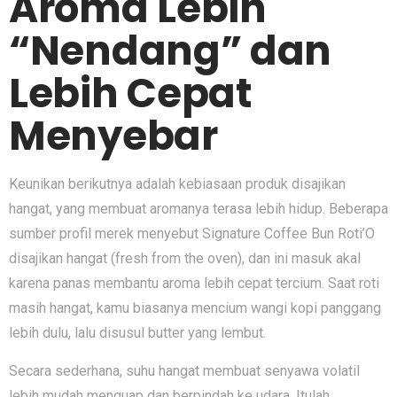
Aroma Lebih
“Nendang” dan
Lebih Cepat
Menyebar
Keunikan berikutnya adalah kebiasaan produk disajikan
hangat, yang membuat aromanya terasa lebih hidup. Beberapa
sumber profil merek menyebut Signature Coffee Bun Roti’O
disajikan hangat (fresh from the oven), dan ini masuk akal
karena panas membantu aroma lebih cepat tercium. Saat roti
masih hangat, kamu biasanya mencium wangi kopi panggang
lebih dulu, lalu disusul butter yang lembut.
Secara sederhana, suhu hangat membuat senyawa volatil
lebih mudah menguap dan berpindah ke udara. Itulah