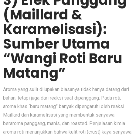
3) Efek Panggang
(Maillard &
Karamelisasi):
Sumber Utama
“Wangi Roti Baru
Matang”
Aroma yang sulit dilupakan biasanya tidak hanya datang dari
bahan, tetapi juga dari reaksi saat dipanggang. Pada roti,
aroma khas “baru matang” banyak dipengaruhi oleh reaksi
Maillard dan karamelisasi yang membentuk senyawa
beraroma panggang, manis, dan roasted. Penjelasan kimia
aroma roti menunjukkan bahwa kulit roti (crust) kaya senyawa