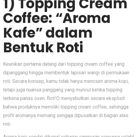
1) Topping Cream
Coffee: “Aroma
Kafe” dalam
Bentuk Roti
Keunikan pertama datang dari topping cream coffee yang
dipanggang hingga membentuk lapisan wangi di permukaan
roti. Secara konsep, kamu tidak hanya mencium aroma kopi,
tetapi juga nuansa panggang yang muncul ketika topping
terkena panas oven. Roti’O menyebutkan secara eksplisit
bahwa produknya memiliki topping cream coffee, sehingga
profil aromanya memang sengaja dipusatkan di bagian atas
roti.
Aroma kopi sendiri dikenal sebagai campuran senyawa volatil