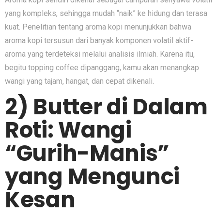
yang kompleks, sehingga mudah “naik” ke hidung dan terasa
kuat. Penelitian tentang aroma kopi menunjukkan bahwa
aroma kopi tersusun dari banyak komponen volatil aktif-
aroma yang terdeteksi melalui analisis ilmiah. Karena itu,
begitu topping coffee dipanggang, kamu akan menangkap
wangi yang tajam, hangat, dan cepat dikenali.
2) Butter di Dalam
Roti: Wangi
“Gurih-Manis”
yang Mengunci
Kesan