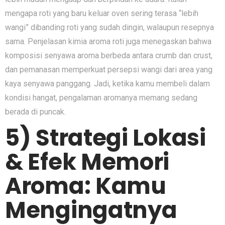
mengapa roti yang baru keluar oven sering terasa “lebih
wangi” dibanding roti yang sudah dingin, walaupun resepnya
sama. Penjelasan kimia aroma roti juga menegaskan bahwa
komposisi senyawa aroma berbeda antara crumb dan crust,
dan pemanasan memperkuat persepsi wangi dari area yang
kaya senyawa panggang. Jadi, ketika kamu membeli dalam
kondisi hangat, pengalaman aromanya memang sedang
berada di puncak.
5) Strategi Lokasi
& Efek Memori
Aroma: Kamu
Mengingatnya