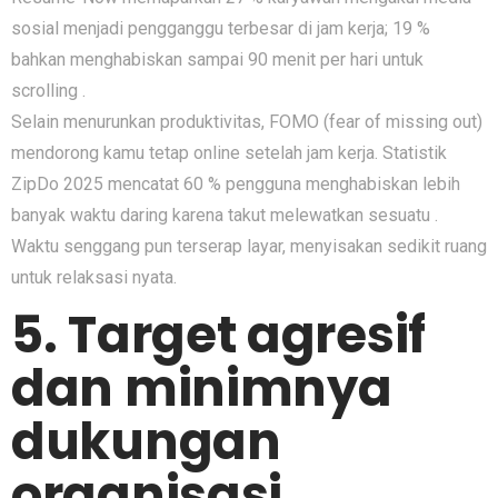
sosial menjadi pengganggu terbesar di jam kerja; 19 %
bahkan menghabiskan sampai 90 menit per hari untuk
scrolling .
Selain menurunkan produktivitas, FOMO (fear of missing out)
mendorong kamu tetap online setelah jam kerja. Statistik
ZipDo 2025 mencatat 60 % pengguna menghabiskan lebih
banyak waktu daring karena takut melewatkan sesuatu .
Waktu senggang pun terserap layar, menyisakan sedikit ruang
untuk relaksasi nyata.
5. Target agresif
dan minimnya
dukungan
organisasi