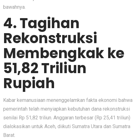
bawahnya.
4. Tagihan
Rekonstruksi
Membengkak ke
51,82 Triliun
Rupiah
Kabar kemanusiaan menenggelamkan fakta ekonomi bahwa
pemerintah telah menyiapkan kebutuhan dana rekonstruksi
senilai Rp 51,82 triliun. Anggaran terbesar (Rp 25,41 triliun)
dialokasikan untuk Aceh, diikuti Sumatra Utara dan Sumatra
Barat.