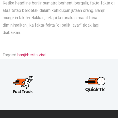
Ketika headline banjir sumatra berhenti bergulir, fakta-fakta di
atas tetap berdetak dalam kehidupan jutaan orang. Banjir
mungkin tak terelakkan, tetapi kerusakan masif bisa
diminimalkan jika fakta-fakta “di balik layar” tidak lagi
diabaikan.
Tagged
banjir
berita viral