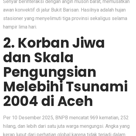
Senyar berinteraksi dengan angin muson barat, memusatkan
awan konvektif di jalur Bukit Barisan. Hasilnya adalah hujan
stasioner yang menyelimuti tiga provinsi sekaligus selama
hampir lima hari.
2. Korban Jiwa
dan Skala
Pengungsian
Melebihi Tsunami
2004 di Aceh
Per 10 Desember 2025, BNPB mencatat 969 kematian, 252
hilang, dan lebih dari satu juta warga mengungsi. Angka yang
kerap luput dari perhatian global karena tidak terjadi dalam