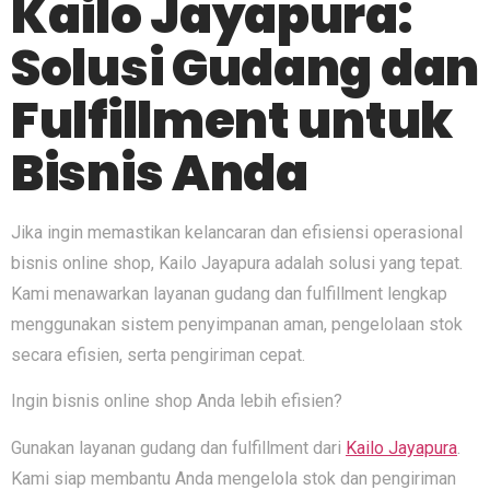
Kailo Jayapura:
Solusi Gudang dan
Fulfillment untuk
Bisnis Anda
Jika ingin memastikan kelancaran dan efisiensi operasional
bisnis online shop, Kailo Jayapura adalah solusi yang tepat.
Kami menawarkan layanan gudang dan fulfillment lengkap
menggunakan sistem penyimpanan aman, pengelolaan stok
secara efisien, serta pengiriman cepat.
Ingin bisnis online shop Anda lebih efisien?
Gunakan layanan gudang dan fulfillment dari
Kailo Jayapura
.
Kami siap membantu Anda mengelola stok dan pengiriman