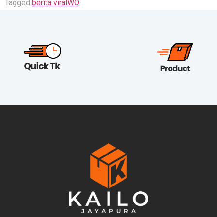
Tagged
berita viral
WO