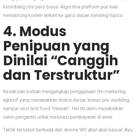
ketimbang rilis pers biasa. Algoritma platform pun kian
mendorong konten terkait ke garis depan trending topics.
4. Modus
Penipuan yang
Dinilai “Canggih
dan Terstruktur”
Kesaksian korban mengungkap penggunaan tim marketing
agresif yang menawarkan diskon besar, bonus pre-wedding,
sampai sesi test food “mewah”. Hal itu demi meyakinkan
calon pengantin untuk melunasi pembayaran di awal.
Taktik tersebut berbeda dari skema WO abal-abal kasual. Ayu