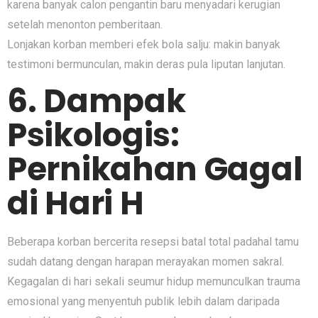
karena banyak calon pengantin baru menyadari kerugian
setelah menonton pemberitaan.
Lonjakan korban memberi efek bola salju: makin banyak
testimoni bermunculan, makin deras pula liputan lanjutan.
6. Dampak
Psikologis:
Pernikahan Gagal
di Hari H
Beberapa korban bercerita resepsi batal total padahal tamu
sudah datang dengan harapan merayakan momen sakral.
Kegagalan di hari sekali seumur hidup memunculkan trauma
emosional yang menyentuh publik lebih dalam daripada