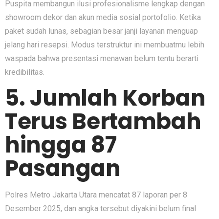
Puspita membangun ilusi profesionalisme lengkap dengan
showroom dekor dan akun media sosial portofolio. Ketika
paket sudah lunas, sebagian besar janji layanan menguap
jelang hari resepsi. Modus terstruktur ini membuatmu lebih
waspada bahwa presentasi menawan belum tentu berarti
kredibilitas.
5. Jumlah Korban
Terus Bertambah
hingga 87
Pasangan
Polres Metro Jakarta Utara mencatat 87 laporan per 8
Desember 2025, dan angka tersebut diyakini belum final