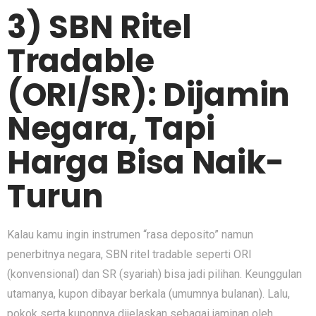
3) SBN Ritel
Tradable
(ORI/SR): Dijamin
Negara, Tapi
Harga Bisa Naik-
Turun
Kalau kamu ingin instrumen “rasa deposito” namun
penerbitnya negara, SBN ritel tradable seperti ORI
(konvensional) dan SR (syariah) bisa jadi pilihan. Keunggulan
utamanya, kupon dibayar berkala (umumnya bulanan). Lalu,
pokok serta kuponnya dijelaskan sebagai jaminan oleh