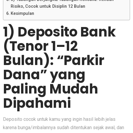
Risiko, Cocok untuk Disiplin 12 Bulan
Kesimpulan
1) Deposito Bank
(Tenor 1–12
Bulan): “Parkir
Dana” yang
Paling Mudah
Dipahami
Deposito cocok untuk kamu yang ingin hasil lebih jelas
karena bunga/imbalannya sudah ditentukan sejak awal, dan