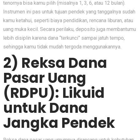
tenornya bisa kamu pilih (misalnya 1, 3, 6, atau 12 bulan).
Instrumen ini pas untuk tujuan pendek yang tanggalnya sudah
kamu ketahui, seperti biaya pendidikan, rencana liburan, atau
uang muka kecil. Secara perilaku, deposito juga membantumu
lebih disiplin karena dana “terkunci” sampai jatuh tempo,
sehingga kamu tidak mudah tergoda menggunakannya.
2) Reksa Dana
Pasar Uang
(RDPU): Likuid
untuk Dana
Jangka Pendek
Reksa dana pasar uang umumnya dirancang untuk kebutuhan