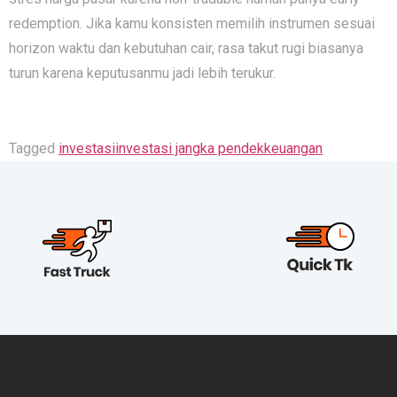
redemption. Jika kamu konsisten memilih instrumen sesuai
horizon waktu dan kebutuhan cair, rasa takut rugi biasanya
turun karena keputusanmu jadi lebih terukur.
Tagged
investasi
investasi jangka pendek
keuangan