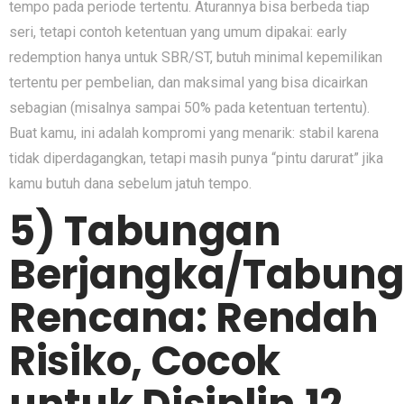
tempo pada periode tertentu. Aturannya bisa berbeda tiap
seri, tetapi contoh ketentuan yang umum dipakai: early
redemption hanya untuk SBR/ST, butuh minimal kepemilikan
tertentu per pembelian, dan maksimal yang bisa dicairkan
sebagian (misalnya sampai 50% pada ketentuan tertentu).
Buat kamu, ini adalah kompromi yang menarik: stabil karena
tidak diperdagangkan, tetapi masih punya “pintu darurat” jika
kamu butuh dana sebelum jatuh tempo.
5) Tabungan
Berjangka/Tabun
Rencana: Rendah
Risiko, Cocok